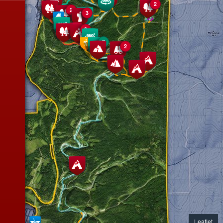
2
2
2
3
3
2
2
2
Leaflet