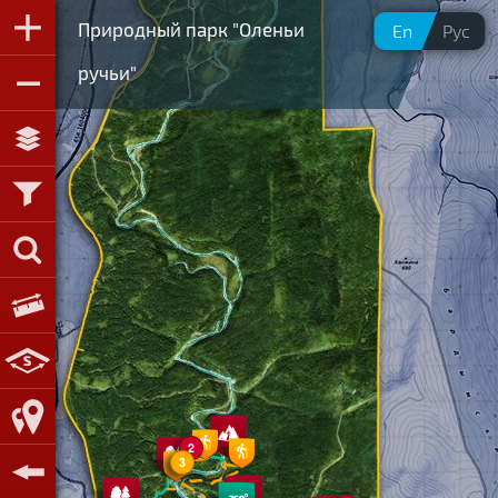
Природный парк "Оленьи
En
Рус
ручьи"
2
3